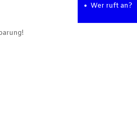
Wer ruft an?
nbarung!