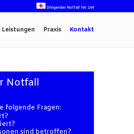
Dringender Notfall Tel: 144
Leistungen
Praxis
Kontakt
 Notfall
e folgende Fragen:
rt?
iert?
sonen sind betroffen?