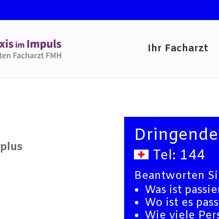
Ihr Facharzt
Dringender
mplus
Tel:
144
Beantworten Si
Was ist passie
Wo ist es pass
Wie viele Per